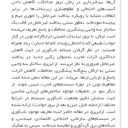
آن‌ها، بهره‌برداری در زمان بروز مداخلات، کاهش دادن
آسیب‌های احتمالی و مقاوم‌سازی زیرساخت‌ها در برابر
اتفاقات مشابه با رویکرد پدافند غیرعامل را اموری مهم و
پیچیده نموده‌اند. به‌طور سنتی، پدافند غیرعامل در قالب یک
ساختار سه وجهی پیشگیری، محافظت و پاسخ تعریف می‌شده
است. لیکن، با بروز تهدیدات امنیتی خرابکارانه نوین در کنار
حوادث طبیعی که با احتمال رویداد کم اما خسارت زیاد همراه
هستند، در نظر گرفتن مسئله تاب‌آوری در جهت کاهش
حداکثری اثرات مخرب به‌عنوان رکنی جدید در پدافند
غیرعامل ضروری به نظر می‌رسد. از این‌رو، ساختار سه وجهی
سنتی به ارکان پنج‌گانه پیشگیری، محافظت، کاهش اثرات،
پاسخ و بازیابی ارتقاء می‌یابد. در این مقاله سعی شده است
مفاهیم نوین در حوزه‌ سیستم‌های قدرت تبیین شوند. از
دیگر سو، در تحقیقات موجود شاخص‌های ارزیابی مناسبی
جهت سنجش دقیق وضعیت تاب‌آوری سیستم در شرایط
مختلف ( ازجمله، قبل، حین و بعد از بروز حوادث)، ارائه نشده
است. ازاین‌رو، در مقاله حاضر ابتدا تعاریف موجود تاب‌آوری
در سیستم‌های سازمانی، اجتماعی، اقتصادی، مهندسی، و
شبکه‌های برق گردآوری و مقایسه شده‌اند. سپس به تفکیک